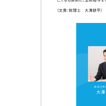
（文責：税理士 大澤耕平）
おおさわ
大澤