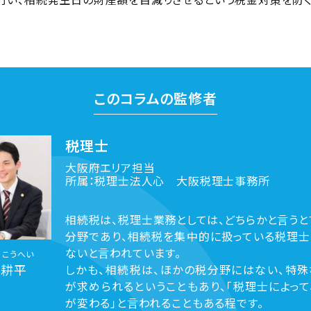
このコラムの監修者
税理士
大阪府エリア担当
所属：税理士法人心 大阪税理士事務所
相続税は、税理士業務としては、どちらかと言うと
分野であり、相続税を集中的に扱っている税理士
ないと言われています。
 こうへい
 耕平
しかも、相続税は、ほかの税分野にはない、特殊
が求められるということもあり、「税理士によって
が変わる」と言われることもある程です。