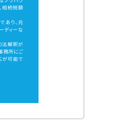
、相続税額
であり、元
ーディーな
の法解釈が
事務所にご
応が可能で