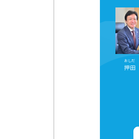
おしだ 
押田