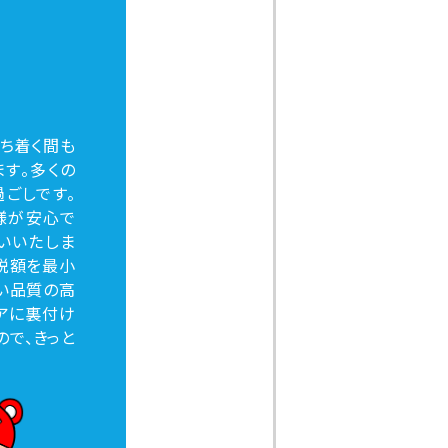
ち着く間も
す。多くの
ごしです。
様が安心で
いいたしま
税額を最小
い品質の高
アに裏付け
で、きっと