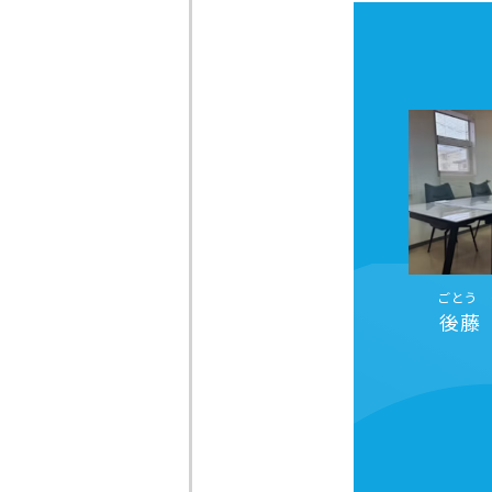
ごとう 
後藤