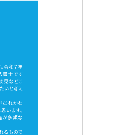
。令和７年
法書士です
後見などこ
たいと考え
がだれかわ
思います。
産が多額な
れるもので